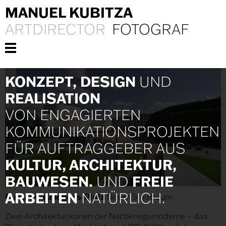
MANUEL KUBITZA
ARTDIRECTOR
FOTOGRAF
KONZEPT, DESIGN
UND
REALISATION
VON ENGAGIERTEN
KOMMUNIKATIONS­PROJEKTEN
FÜR AUFTRAGGEBER AUS
KULTUR, ARCHITEKTUR,
BAUWESEN.
FREIE
UND
ARBEITEN
NATÜRLICH.
Gustav-Gründgens-Platz
Neuer Stadtraum
Zwei Architekturikonen der Nachkriegsmoderne – das