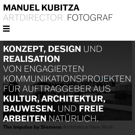
MANUEL KUBITZA
ARTDIRECTOR
FOTOGRAF
KONZEPT, DESIGN
UND
REALISATION
VON ENGAGIERTEN
KOMMUNIKATIONS­PROJEKTEN
FÜR AUFTRAGGEBER AUS
KULTUR, ARCHITEKTUR,
BAUWESEN.
FREIE
UND
ARBEITEN
NATÜRLICH.
The Impulse by Siemens
Architektur/New Work