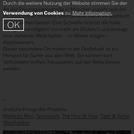
Durch die weitere Nutzung der Website stimmen Sie der
An der Prinzregentenstraße in München ergießt sich die
Verwendung von Cookies
zu.
Mehr Information.
im Stadtgebiet teilweise übertunnelte Isar in ihr Bachbett
OK
im Englischen Garten. Eine Schwelle bremst die hohe
Fließgeschwindigkeit von mehr als 20cbm/s und erzeugt
eine stehende Welle kalten – im Winter eisigen –
Alpenwassers.
Dieser besondere Ort mitten in der Großstadt ist ein
Hotspot für Surfer aus aller Welt. Sie können dort
Verbündete treffen, fokussieren, auf der Welle besser
werden.
__
ähnliche Fotografie-Projekte:
Made by Men
,
Spreepark
,
The Hive @ Kew
,
Tiger & Turtle
,
Waldfrieden